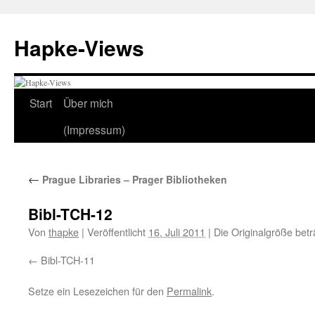
Zum
Inhalt
Hapke-Views
springen
Start
Über mich
(Impressum)
←
Prague Libraries – Prager Bibliotheken
Bibl-TCH-12
Von
thapke
|
Veröffentlicht
16. Juli 2011
|
Die Originalgröße bet
Bibl-TCH-11
Setze ein Lesezeichen für den
Permalink
.