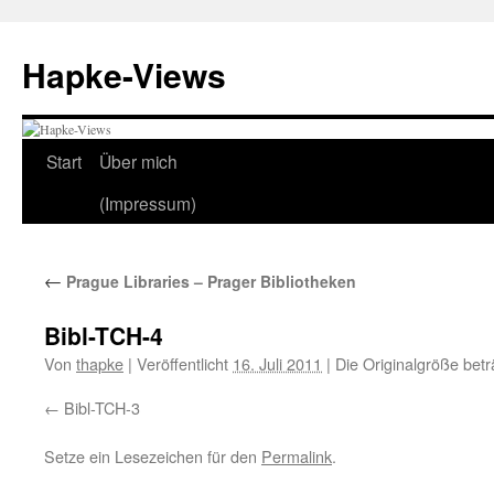
Zum
Inhalt
Hapke-Views
springen
Start
Über mich
(Impressum)
←
Prague Libraries – Prager Bibliotheken
Bibl-TCH-4
Von
thapke
|
Veröffentlicht
16. Juli 2011
|
Die Originalgröße bet
Bibl-TCH-3
Setze ein Lesezeichen für den
Permalink
.