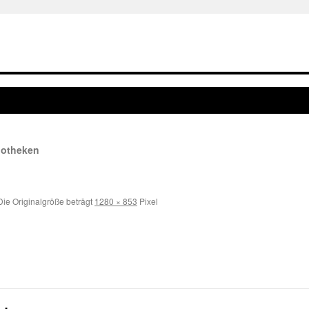
liotheken
ie Originalgröße beträgt
1280 × 853
Pixel