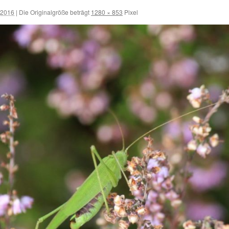
 2016
|
Die Originalgröße beträgt
1280 × 853
Pixel