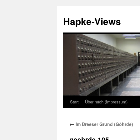
Zum
Inhalt
Hapke-Views
springen
Start
Über mich (Impressum)
←
Im Breeser Grund (Göhrde)
goehrde-105