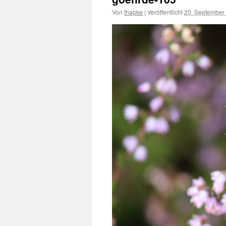
Von
thapke
|
Veröffentlicht
20. September