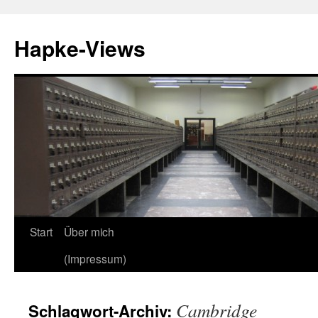
Zum
Inhalt
Hapke-Views
springen
Start
Über mich
(Impressum)
Cambridge
Schlagwort-Archiv: